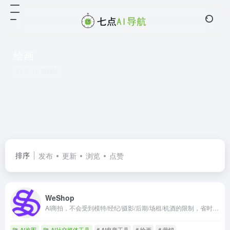
绘画
共 16 篇网址
排序
发布
更新
浏览
点赞
WeShop
AI商拍，不会受到模特/经纪/摄影/后期/场租/机酒的限制，省时省力又省钱。
AI改图
AI社交媒体工具
# AI电商工具
# 绘画
# 营销