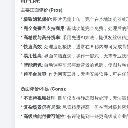
用户口碑
:
主要正面评价 (Pros)
:
*
极致隐私保护
: 图片无需上传，完全在本地浏览器
*
完全免费且支持商用
: 基础功能完全免费，处理后
*
高精度与高分辨率
: 采用先进AI算法，提供发丝级精
*
快速高效
: 处理速度极快，通常在 5 秒内即可完成
*
易用性高
: 界面简洁直观，操作一键式，无需专业
*
智能调色
: 自动调整前景与新背景的色调，使图片融
*
跨平台兼容
: 作为网页工具，无需安装软件，可在
负面评价/不足 (Cons)
:
*
不支持视频处理
: 目前仅支持静态图片处理，无法
*
复杂场景仍有局限
: 尽管精度很高，但在面对极其
*
高级功能付费可能性
: 有评论提到一些更高级或专业