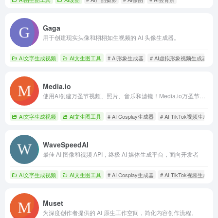
Gaga
用于创建现实头像和栩栩如生视频的 AI 头像生成器。
AI文字生成视频
AI文生图工具
# AI形象生成器
# AI虚拟形象视频生成器
#
Media.io
使用AI创建万圣节视频、照片、音乐和滤镜！Media.io万圣节AI生成器让您通过换脸、恐怖效果和主题视觉转换媒体——由顶级模型如Sora、Veo、Kling、Seedream和Runway等提供支持。
AI文字生成视频
AI文生图工具
# AI Cosplay生成器
# AI TikTok视频生成
#
WaveSpeedAI
最佳 AI 图像和视频 API，终极 AI 媒体生成平台，面向开发者
AI文字生成视频
AI文生图工具
# AI Cosplay生成器
# AI TikTok视频生成
#
Muset
为深度创作者提供的 AI 原生工作空间，简化内容创作流程。