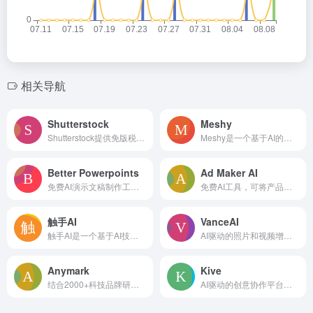
相关导航
Shutterstock
Meshy
Shutterstock提供免版税的股票图片、视频和音乐，并配有AI驱动的创意工具。
Meshy是一个基于AI的平台，能够快速轻松地将文本和图像转换为3D资产。
Better Powerpoints
Ad Maker AI
免费AI演示文稿制作工具，支持在线创建、实时协作，可导出PPTX格式。
免费AI工具，可将产品链接转为视频，快速制作社交适配广告
触手AI
VanceAI
触手AI是一个基于AI技术的专业级图像生成与创作平台，专注于ACGN风格及通用设计，提供文生图、图生图、模型训练等核心功能，赋能个人与企业用户高效实现创意。
AI驱动的照片和视频增强、编辑和生成工具。
Anymark
Kive
结合2000+科技品牌研究，提供手工设计与AI匹配的初创品牌套件，低至$29
AI驱动的创意协作平台，视觉资产管理和品牌一致性。