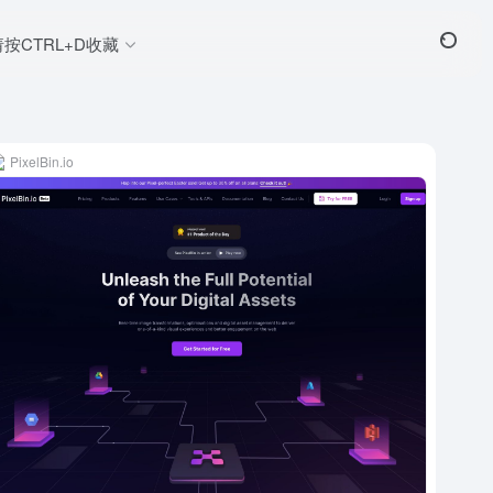
请按CTRL+D收藏
PixelBin.io