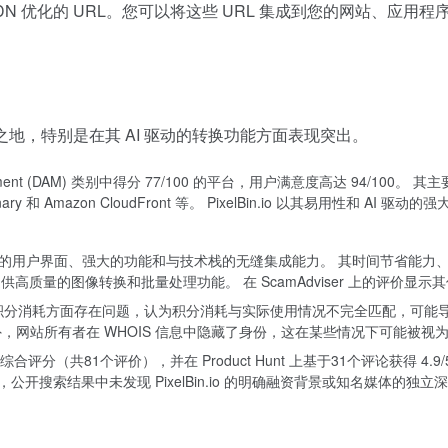
一个 CDN 优化的 URL。您可以将这些 URL 集成到您的网站
一席之地，特别是在其 AI 驱动的转换功能方面表现突出。
anagement (DAM) 类别中得分 77/100 的平台，用户满意度高达 94/100。 其主要竞争对
t, Cloudinary 和 Amazon CloudFront 等。 PixelBin.io 以其易用
n.io 友好的用户界面、强大的功能和与技术栈的无缝集成能力。 其时间节省能
出色，能够提供高质量的图像转换和批量处理功能。 在 ScamAdviser 上的
和积分消耗方面存在问题，认为积分消耗与实际使用情况不完全匹配，可能
，网站所有者在 WHOIS 信息中隐藏了身份，这在某些情况下可能被视
获得了 5/5 的综合评分（共81个评价），并在 Product Hunt 上基于31个评论获得 4
ard”。 截至目前，公开搜索结果中未发现 PixelBin.io 的明确融资背景或知