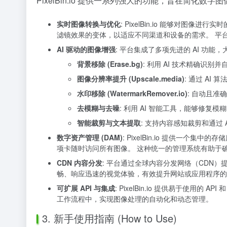
PixelBin.io 提供一系列强大的功能，旨在简化
实时图像转换与优化
: PixelBin.io 能够对图
滤镜效果的变体，以适应不同渠道和设备的需求。 平台
AI 驱动的图像增强
: 平台集成了多项先进的 AI 功能
背景移除 (Erase.bg)
: 利用 AI 技术精确识别
图像分辨率提升 (Upscale.media)
: 通过 A
水印移除 (WatermarkRemover.io)
: 自动且准
去模糊与去噪
: 利用 AI 智能工具，能够修复
智能裁剪与文本提取
: 支持内容感知裁剪和通过
数字资产管理 (DAM)
: PixelBin.io 提供
项卡随时访问所有图像。 这种统一的管理系统有助于
CDN 内容分发
: 平台通过全球内容分发网络（CDN
畅、响应迅速的视觉体验，有效提升网站或应用程序的
可扩展 API 与集成
: PixelBin.io 提供易于使用的 
工作流程中，实现图像处理的自动化和动态管理。
3. 新手使用指南 (How to Use)