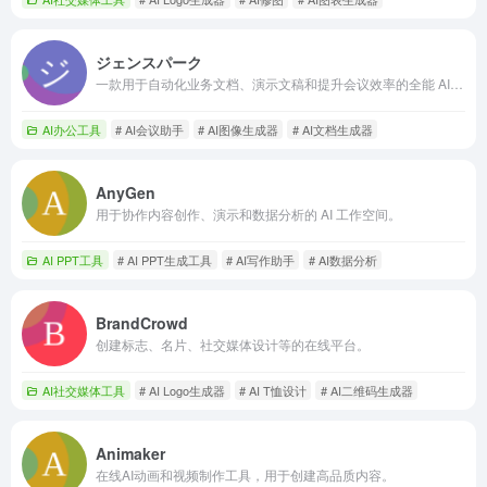
ジェンスパーク
一款用于自动化业务文档、演示文稿和提升会议效率的全能 AI 协作空间。
AI办公工具
# AI会议助手
# AI图像生成器
# AI文档生成器
AnyGen
用于协作内容创作、演示和数据分析的 AI 工作空间。
AI PPT工具
# AI PPT生成工具
# AI写作助手
# AI数据分析
BrandCrowd
创建标志、名片、社交媒体设计等的在线平台。
AI社交媒体工具
# AI Logo生成器
# AI T恤设计
# AI二维码生成器
Animaker
在线AI动画和视频制作工具，用于创建高品质内容。