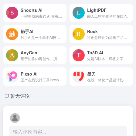
Shoorts AI
LightPDF
一键生成病毒式 AI 短视频，轻松制作热门内容。
由人工智能驱动的在线PDF编辑器、转换器和阅读器。
触手AI
Rock
触手AI是一个基于AI技术的专业级图像生成与创作平台，专注于ACGN风格及通用设计，提供文生图、图生图、模型训练等核心功能，赋能个人与企业用户高效实现创意。
将创意转化为清晰产品计划，含市场概况、目标受众和实施里程碑
AnyGen
To3D.AI
用于协作内容创作、演示和数据分析的 AI 工作空间。
先进AI技术，可将文字和图像瞬间转化为3D模型，无需3D建模经验。
Pixso AI
墨刀
国产在线设计工具Pixso的内置AI助手，支持AI文生图、AI对话、AI设计等。
在线一体化产品设计协作平台。
暂无评论