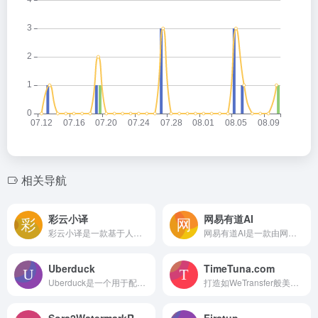
相关导航
彩云小译
网易有道AI
彩云小译是一款基于人工智能的多功能翻译工具，提供实时同声传译、多格式文档翻译、网页双语对照及拍照翻译等服务，旨在高效便捷地解决用户的跨语言沟通需求。
网易有道AI是一款由网易有道公司开发，融合先进AI技术，提供多语言互译、智能文本处理及学习辅助功能的综合性在线语言服务平台。
Uberduck
TimeTuna.com
Uberduck是一个用于配音、文本转语音、语音克隆和AI音乐生成的人工智能平台。
打造如WeTransfer般美观的品牌化日程安排页面，轻松分享
Sora2WatermarkRemover
Firstup