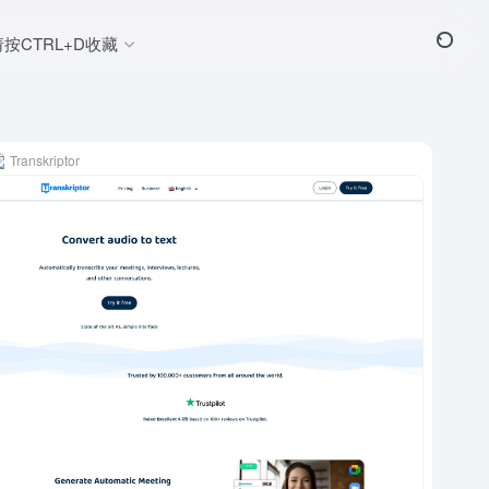
请按CTRL+D收藏
Transkriptor