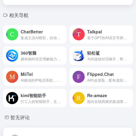
相关导航
ChatBetter
Talkpal
集成主流AI模型，自动选优，多模型联用，获精准答案
基于GPT的AI语言导师，提供个性化和互动式的语言学习。
360智脑
轻松鲨
拥有独特语言理解能力，通过实时对话，解答疑惑、探索灵感，用AI技术帮人类打开智慧的大门
与AI连续对话聊天，帮你解答各种疑问。
MiiTel
Flipped.Chat
AI驱动的IP电话系统，用于语音对话分析和提高销售业绩。
AI约会冒险，配有虚拟女友/男友和可自定义的AI聊天。
kimi智能助手
Re:amaze
打工人的智能助手，文案创意，活动策划，工作总结一键解决。
面向在线商家的集成客户服务、实时聊天和帮助台平台。
暂无评论