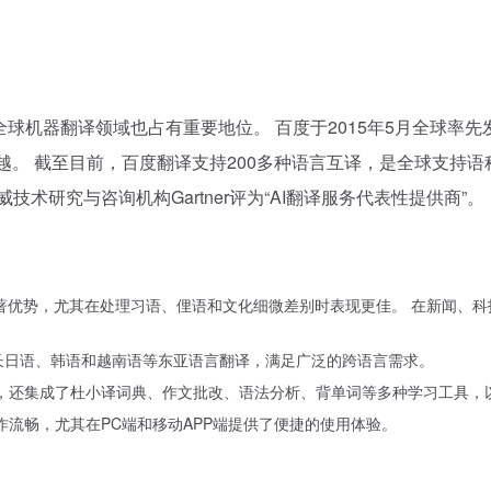
球机器翻译领域也占有重要地位。 百度于2015年5月全球率
越。 截至目前，百度翻译支持200多种语言互译，是全球支持语
术研究与咨询机构Gartner评为“AI翻译服务代表性提供商”。
有显著优势，尤其在处理习语、俚语和文化细微差别时表现更佳。 在新闻、
擅长日语、韩语和越南语等东亚语言翻译，满足广泛的跨语言需求。
外，还集成了杜小译词典、作文批改、语法分析、背单词等多种学习工具，
作流畅，尤其在PC端和移动APP端提供了便捷的使用体验。