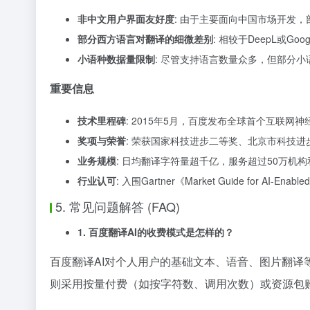
非中文用户界面友好度
: 由于主要面向中国市场开发
部分西方语言对翻译的细微差别
: 相较于DeepL或
小语种数据量限制
: 尽管支持语言数量众多，但部分
重要信息
技术里程碑
: 2015年5月，百度发布全球首个互联
奖项与荣誉
: 荣获国家科技进步二等奖、北京市科技
业务规模
: 日均翻译字符量超千亿，服务超过50万机
行业认可
: 入围Gartner《Market Guide for AI-En
5. 常见问题解答 (FAQ)
1. 百度翻译AI的收费模式是怎样的？
百度翻译AI对个人用户的基础文本、语音、图片翻译
则采用按量付费（如按字符数、调用次数）或资源包