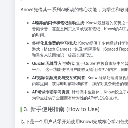
Knowt凭借其一系列AI驱动的核心功能，为学生和
AI驱动的闪卡和笔记自动生成
: Knowt最显著的优
音频录音，甚至是网页文章或现有笔记，Knowt的A
的时间。
多样化且免费的学习模式
: Knowt提供了多种经过科学
游戏（Match Games）”以及“间隔重复（Space
和重复来巩固知识，提高长期记忆。
Quizlet无缝导入与替代
: 鉴于Quizlet在教育市场中
平台。 这一功能使得用户能够无缝迁移学习内容，同时享
AI视频/音频摘要与交互式问答
: Knowt能够处理
内容提问，获得即时解释和解答，加深对复杂概念的理
AP考试专项学习资源
: 针对高中生群体，Knowt设
为学生提供了全面而有针对性的AP考试准备支持。
3. 新手使用指南 (How to Use)
以下是一个用户从零开始使用Knowt完成核心学习任