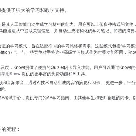
教师提供了强大的学习和教学支持。
势之一是其人工智能自动生成学习材料的能力。用户可以上传多种格式的文件，包括
I工具能迅速从中提取关键信息，并自动生成结构化的学习笔记、简洁的摘
验证的学习模式，旨在适应不同的学习风格和需求。这些模式包括“学习模式（Learn 
d Repetition）”。 与一些竞争对手将这些高级学习模式作为付费功能不
的普及度，Knowt提供了便捷的Quizlet闪卡导入功能。用户可以通过Knowt的
用Knowt提供的更丰富的免费功能和AI工具。
讲座视频和音频录音，通过AI技术自动生成内容的摘要和闪卡。 更进一步，
解。
立了AP考试中心，提供专门的AP学习指南、由其他学生和教师创建的闪卡、
务的流程：