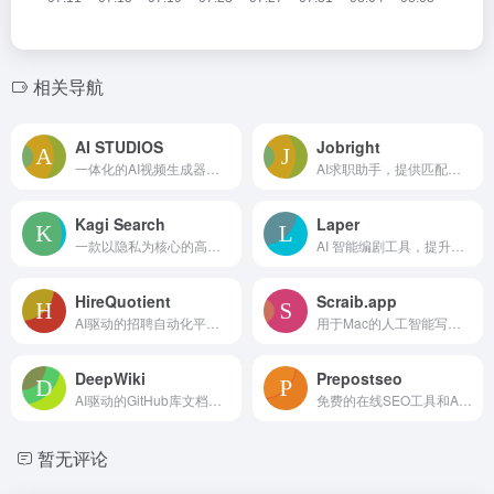
相关导航
AI STUDIOS
Jobright
一体化的AI视频生成器，具备逼真的虚拟形象和文本转语音功能。
AI求职助手，提供匹配职位、定制简历和社交关系。
Kagi Search
Laper
一款以隐私为核心的高级搜索引擎，配有AI工具和可定制的结果。
AI 智能编剧工具，提升剧本创作效率 10 倍。
HireQuotient
Scraib.app
AI驱动的招聘自动化平台，专注于非技术岗位的招聘，简化信息筛选、评估和面试。
用于Mac的人工智能写作助手，可即时重写和改善文本。
DeepWiki
Prepostseo
AI驱动的GitHub库文档生成器，具有对话接口。
免费的在线SEO工具和AI写作助手。
暂无评论