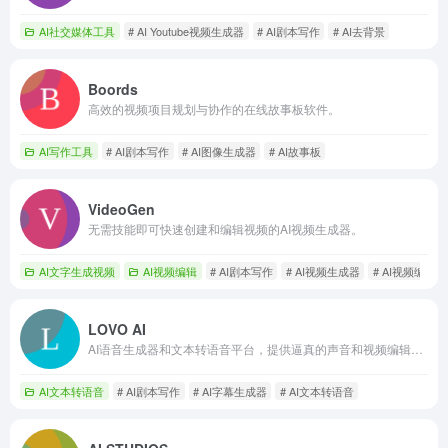
AI社交媒体工具
# AI Youtube视频生成器
# AI剧本写作
# AI去背景
Boords
高效的视频项目规划与协作的在线故事板软件。
AI写作工具
# AI剧本写作
# AI图像生成器
# AI故事板
VideoGen
无需技能即可快速创建和编辑视频的AI视频生成器。
AI文字生成视频
AI视频编辑
# AI剧本写作
# AI视频生成器
# AI视频编辑
LOVO AI
AI语音生成器和文本转语音平台，提供逼真的声音和视频编辑功能。
AI文本转语音
# AI剧本写作
# AI字幕生成器
# AI文本转语音