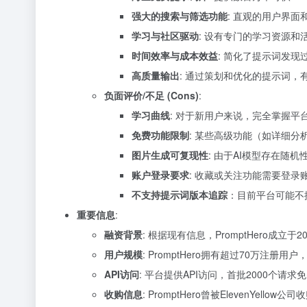
强大的搜索与筛选功能
: 直观的用户界
学习与社区驱动
: 设有专门的学习资源
时间效率与成本效益
: 简化了提示词发
高质量输出
: 通过策划和优化的提示词，
负面评价/不足 (Cons)
:
学习曲线
: 对于新用户来说，完全掌握平
免费功能限制
: 某些高级功能（如详细
图片生成可复现性
: 由于AI模型存在随
账户登录要求
: 收藏或关注功能需要登录
不支持提示词版本追踪
：目前平台可能不
重要信息
:
融资背景
: 根据现有信息，PromptHero成立
用户规模
: PromptHero拥有超过70万注
API访问
: 平台提供API访问，首批2000个
收购信息
: PromptHero曾被ElevenYellow公