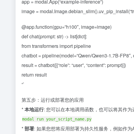
app = modal.App(“example-inference”)
image = modal.Image.debian_slim().uv_pip_install(“tr
@app.function(gpu=”h100″, image=image)
def chat(prompt: str) -> list[dict]:
from transformers import pipeline
chatbot = pipeline(model=”Qwen/Qwen3-1.7B-FP8″,
result = chatbot([{“role”: “user”, “content”: prompt}])
return result
“`
第五步：运行或部署您的应用
*
本地运行
: 您可以在本地调用函数，也可以将其作
modal run your_script_name.py
*
部署
: 如果您想将应用部署为持久性服务，例如作为