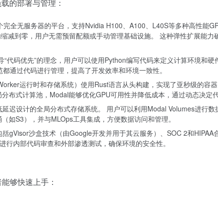
作负载的部署与管理：
了一个完全无服务器的平台，支持Nvidia H100、A100、L40S等多种
内缩减到零，用户无需预留配额或手动管理基础设施。 这种弹性扩展能力
l倡导“代码优先”的理念，用户可以使用Python编写代码来定义计算环境和硬件要求，
规范都通过代码进行管理，提高了开发效率和环境一致性。
Worker运行时和存储系统）使用Rust语言从头构建，实现了亚秒级的
全局分布式计算池，Modal能够优化GPU可用性并降低成本，通过动态决
和低延迟设计的全局分布式存储系统。 用户可以利用Modal Volume
（如S3），并与MLOps工具集成，方便数据访问和管理。
包括gVisor沙盒技术（由Google开发并用于其云服务）、SOC 2和HI
录，并进行内部代码审查和外部渗透测试，确保环境的安全性。
者能够快速上手：