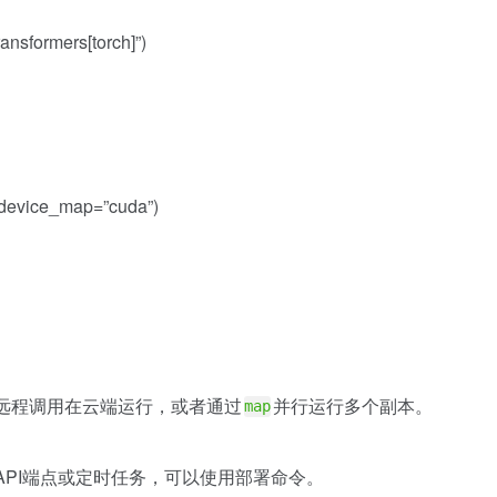
ansformers[torch]”)
 device_map=”cuda”)
为远程调用在云端运行，或者通过
并行运行多个副本。
map
API端点或定时任务，可以使用部署命令。