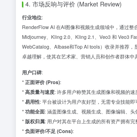
4. 市场反响与评价 (Market Review)
行业地位
:
RenderFlow AI 在AI图像和视频生成领域中，通过整合包括GPT-Im
Midjourney、Kling 2.0、Kling 2.1、Veo
WebCatalog、AIbase和Top AI too
卓越理解，使其在艺术家、营销人员和创作者群体中
用户口碑
:
*
正面评价 (Pros)
:
*
高质量与速度
: 许多用户称赞其生成图像和视频的速
*
易用性
: 平台被设计为用户友好型，无需专业技能即可产
*
功能全面
: 涵盖图像生成、视频生成、图像编辑、
*
版权归属
: 用户对其在平台上生成的所有资产拥有
*
负面评价/不足 (Cons)
: