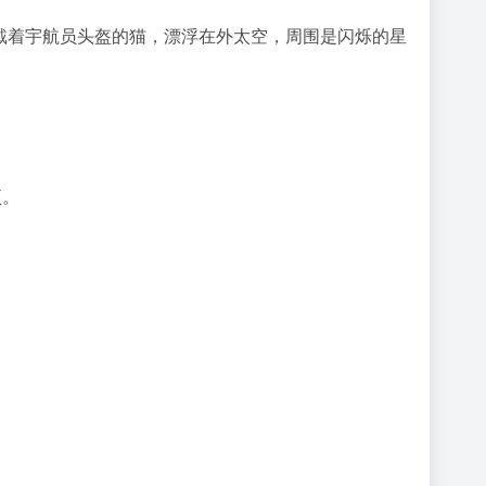
只戴着宇航员头盔的猫，漂浮在外太空，周围是闪烁的星
项。