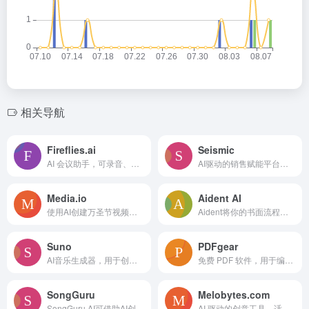
相关导航
Fireflies.ai
Seismic
AI 会议助手，可录音、转录并总结多个平台的会议。
AI驱动的销售赋能平台，面向客户服务团队。
Media.io
Aident AI
使用AI创建万圣节视频、照片、音乐和滤镜！Media.io万圣节AI生成器让您通过换脸、恐怖效果和主题视觉转换媒体——由顶级模型如Sora、Veo、Kling、Seedream和Runway等提供支持。
Aident将你的书面流程转化为工作自动化——无需可视化构建器或编码。描述你想做的事情（“给我发送每日市场报告”，“每天早上更新我们的潜在客户”，或“提醒我的团队截止日期”）。APE的AI编辑器理解你的意图，草拟操作手册，并帮助你立即测试和运行。非常适合需要迅速行动和变得人工智能原生的小企业主和精简团队。连接超过250个工具——一次书写，永远运行，每次都能交付！
Suno
PDFgear
AI音乐生成器，用于创建、编辑和分享原创歌曲。
免费 PDF 软件，用于编辑、转换和管理 PDF 文档。
SongGuru
Melobytes.com
SongGuru AI可借助AI创作歌曲、歌词、音乐，还具备多种音频处理功能。
AI 驱动的创意工具，适用于音乐、文本、图像和视频处理。