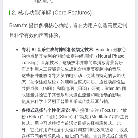
习的用户。
2. 核心功能详解 (Core Features)
Brain.fm 提供多项核心功能，旨在为用户创造高度定制
且科学有效的声音体验。
专利 AI 音乐生成与神经相位锁定技术
: Brain.fm 最核心
的特点是其专利的“相位锁定神经调制”（Neural Phase
Locking）音频技术。这项技术并非简单播放背景音乐，
而是利用人工智能算法生成包含特定节奏脉冲的音乐，
这些脉冲能够引导大脑的电活动，使其与特定的认知状
态（如专注或放松）的脑电波模式同步。通过功能性磁
共振成像（fMRI）和脑电图（EEG）研究，Brain.fm 团
队测量并验证了其音乐对大脑血流量和电活动的影响，
使其在科学上区别于普通音乐或传统双耳节拍。
多模式选择与个性化调节
: 平台提供“专注 (Focus)”、“放
松 (Relax)”、“睡眠 (Sleep)”和“冥想 (Meditate)”四种主要
模式。用户可以根据当前活动目标选择相应模式。此
外，它允许用户根据个人偏好调整“神经效果级别”，以及
选择不同的音乐风格，如 LoFi 节拍、古典音乐或自然音