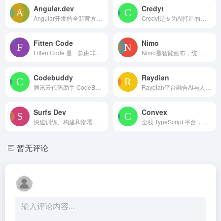
Angular.dev
Credyt
Angular开发的全新官方官网，提供资源和工具。
Credyt是专为AI打造的实时计费钱包原生货币化引擎，提供优质计费体验。
Fitten Code
Nimo
Fitten Code 是一款由非十科技（Fitten Tech）开发，基于自研大型代码模型，旨在通过超快速代码补全、智能代码生成与问答等功能，全面提升开发者编程效率的AI编程助手。
Nimo是智能画布，统一AI工作流，多应用集成协作，提升工作效率。
Codebuddy
Raydian
腾讯云代码助手 CodeBuddy 是一款由腾讯云自主研发的AI编程辅助工具，旨在通过智能代码补全、生成、诊断和优化等功能，全面提升开发者的编程效率和代码质量。
Raydian平台融合AI与人工，助力可靠构建、发布和扩展应用。
Surfs Dev
Convex
快速训练、构建和部署浏览器代理，完整平台助力可靠AI代理打造
全栈 TypeScript 平台，具有实时数据库，用于响应式应用。
暂无评论