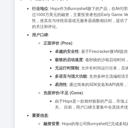
行业地位
: Hopx作为Bunnyshell旗下的产品，
过1000万美元的融资，主要投资者包括Early Game 
性，使其在与传统容器或无服务器函数相比时，提供了更强
的关注和评论。
用户口碑
:
正面评价 (Pros)
:
卓越的安全性
: 基于Firecracke
极致的启动速度
: 毫秒级的沙箱启动时
无运行时限制
: 允许长时间运行任务，
多语言与强大功能
: 支持多种主流编程语
易用性
: 通过简单的SDK安装和API调用
负面评价/不足 (Cons)
:
由于Hopx是一款相对较新的产品，市场上
关。 目前，用户口碑主要集中在其技术
重要信息
:
融资背景
: Hopx的母公司Bunnyshell已完成