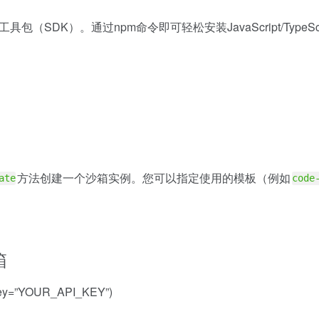
DK）。通过npm命令即可轻松安装JavaScript/TypeScri
方法创建一个沙箱实例。您可以指定使用的模板（例如
ate
code
箱
_key=”YOUR_API_KEY”)