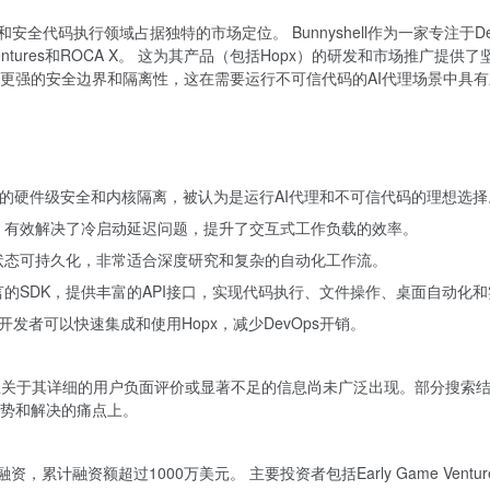
在AI代理和安全代码执行领域占据独特的市场定位。 Bunnyshell作为一家专
Ventures和ROCA X。 这为其产品（包括Hopx）的研发和市场推广提供了坚
的安全边界和隔离性，这在需要运行不可信代码的AI代理场景中具有显著优势
r微VM提供的硬件级安全和内核隔离，被认为是运行AI代理和不可信代码的理想选
间，有效解决了冷启动延迟问题，提升了交互式工作负载的效率。
且状态可持久化，非常适合深度研究和复杂的自动化工作流。
言的SDK，提供丰富的API接口，实现代码执行、文件操作、桌面自动化
，开发者可以快速集成和使用Hopx，减少DevOps开销。
关于其详细的用户负面评价或显著不足的信息尚未广泛出现。部分搜索结果涉及
优势和解决的痛点上。
多轮融资，累计融资额超过1000万美元。 主要投资者包括Early Game Ventur