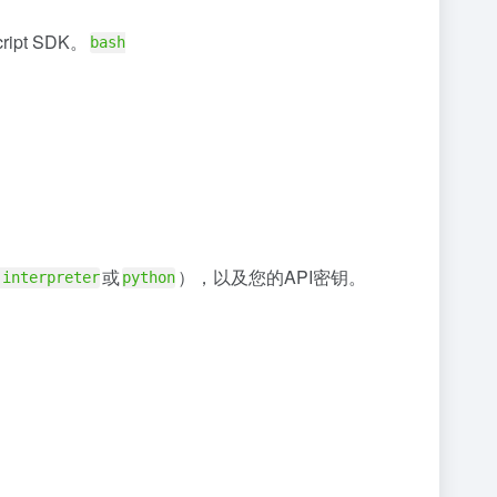
pt SDK。
bash
或
），以及您的API密钥。
-interpreter
python