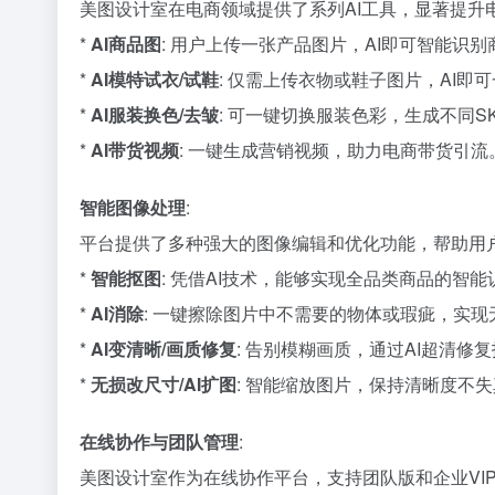
美图设计室在电商领域提供了系列AI工具，显著提升
*
AI商品图
: 用户上传一张产品图片，AI即可智能
*
AI模特试衣/试鞋
: 仅需上传衣物或鞋子图片，AI
*
AI服装换色/去皱
: 可一键切换服装色彩，生成不同
*
AI带货视频
: 一键生成营销视频，助力电商带货引流
智能图像处理
:
平台提供了多种强大的图像编辑和优化功能，帮助用
*
智能抠图
: 凭借AI技术，能够实现全品类商品的智
*
AI消除
: 一键擦除图片中不需要的物体或瑕疵，实现
*
AI变清晰/画质修复
: 告别模糊画质，通过AI超清修
*
无损改尺寸/AI扩图
: 智能缩放图片，保持清晰度不
在线协作与团队管理
:
美图设计室作为在线协作平台，支持团队版和企业VI