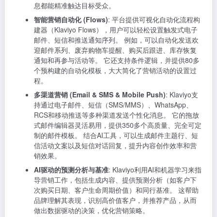
息都能精准触达目标受众。
智能营销自动化 (Flows)
: 平台提供可视化自动化流程构
建器（Klaviyo Flows），用户可以轻松设置触发式电子
邮件、短信和推送通知序列。 例如，可以自动化发送欢
迎邮件系列、废弃购物车提醒、购买后跟进、库存恢复
通知和再参与活动等。 它还支持条件逻辑，并提供80多
个预构建的自动化模板，大大简化了营销活动的设置过
程。
多渠道营销 (Email & SMS & Mobile Push)
: Klaviyo支
持通过电子邮件、短信（SMS/MMS）、WhatsApp、
RCS和移动推送等多种渠道发送个性化消息。 它的拖放
式邮件编辑器灵活易用，提供350多个高质量、完全可定
制的邮件模板。 结合AI工具，可以生成邮件主题行、短
信活动文案以及短信对话回复，提升内容创作效率和营
销效果。
AI驱动的预测分析与基准
: Klaviyo利用AI和机器学习来指
导营销工作，包括生成内容、提供预测分析（如客户下
次购买日期、客户生命周期价值）和同行基准。 这帮助
品牌理解其表现，识别高价值客户，并推荐产品，从而
做出数据驱动的决策，优化营销策略。