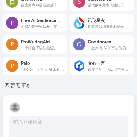
百度文库AI是百度基于文心大模型重构的一站式智能文档助手与内容创作平台，提供智能PPT生成、文档创作、总结问答及全网信息整理等多项AI功能，致力于提升用户学习、办公和创作效率。
强大的AI文本人性化工具，将AI内容转化为自然、类人内容，免费试用。
Free AI Sentence Rewriter
讯飞星火
免费AI句子改写器，支持多风格模式，让写作更准确优雅
拥有跨领域知识和语言理解能力，能够基于自然对话方式理解与执行任务。
ProWritingAid
Goodnotes
一个结合了语法检查、风格编辑和写作指导的写作工具。
一款具有 AI 手写功能的多平台笔记应用。
Palo
文心一言
Palo 是一个个人 AI 工具，旨在提升创作者的生产力。
百度全新一代知识增强大语言模型
暂无评论