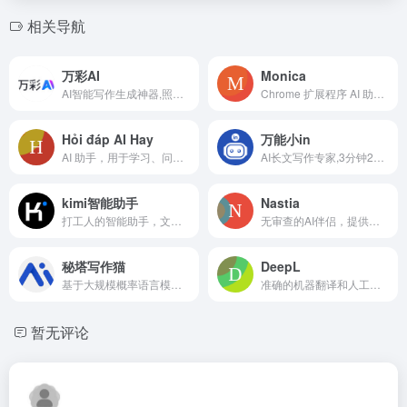
相关导航
万彩AI
Monica
AI智能写作生成神器,照片数字人制作,AI短视频制作
Chrome 扩展程序 AI 助手，用于聊天、文案撰写、翻译等。
Hỏi đáp AI Hay
万能小in
AI 助手，用于学习、问题解决、图像识别和聪明提示。
AI长文写作专家,3分钟2万字
kimi智能助手
Nastia
打工人的智能助手，文案创意，活动策划，工作总结一键解决。
无审查的AI伴侣，提供聊天、角色扮演和情感支持。
秘塔写作猫
DeepL
基于大规模概率语言模型，学习海量文本知识，让AI学会流畅地表达中文。
准确的机器翻译和人工智能写作辅助，用于文本和文档。
暂无评论