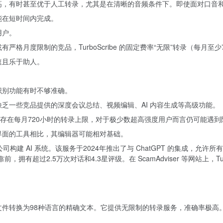
极高，有时甚至优于人工转录，尤其是在清晰的音频条件下。即使面对口音
能在短时间内完成。
用户。
或有严格月度限制的竞品，TurboScribe 的固定费率“无限”转录（每
速且乐于助人。
识别功能有时不够准确。
缺乏一些竞品提供的深度会议总结、视频编辑、AI 内容生成等高级功能。
实际存在每月720小时的转录上限，对于极少数超高强度用户而言仍可能遇到
辑界面的工具相比，其编辑器可能相对基础。
eta 等公司构建 AI 系统。该服务于2024年推出了与 ChatGPT 的集成，允许所有
拥有超过2.5万次对话和4.3星评级。在 ScamAdviser 等网站上，Tu
频和视频文件转换为98种语言的精确文本。它提供无限制的转录服务，准确率极高