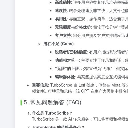
高准确性
: 许多用户称赞其转录准确率
速度快
: 转录处理速度非常快，大文件也
易用性
: 界面直观，操作简单，适合新手
无限额度与价格优势
: 相较于按分钟计费
客户支持
: 部分用户提及客户支持响应迅
潜在不足 (Cons)
:
说话者识别准确度
: 有用户指出其说话者
功能相对单一
: 主要专注于转录和翻译，
“无限”的上限
: 尽管宣传为“无限”，但
编辑器体验
: 与某些提供高度交互式编
重要信息
: TurboScribe 由 Leif 创建，他曾在 M
频文件进行聊天和总结，该 GPT 在生产力类别中排名靠前，
5. 常见问题解答 (FAQ)
什么是 TurboScribe？
TurboScribe 是一款 AI 转录服务，可以将音
TurboScribe 的价格是多少？