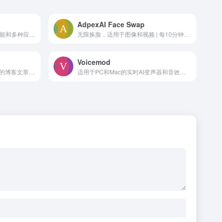
AdpexAI Face Swap
Kindroid 是一款具有可定制功能和多种应用的个人 AI 助手。
无限换脸，适用于图像和视频 | 每10分钟$0.01
Voicemod
AI工具将视频转换为SEO优化的博客文章，带有图片和链接。
适用于PC和Mac的实时AI变声器和音效软件。