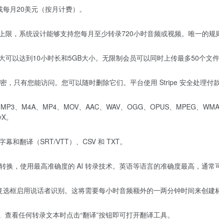
年计费）或每月20美元（按月计费）。
体使用的上限，系统设计能够支持您每月至少转录720小时音频或视频。唯一
文件最大可以达到10小时长和5GB大小。无限制会员可以同时上传最多50个文
，只有您能访问。您可以随时删除它们。平台使用 Stripe 安全处理
MP3、M4A、MP4、MOV、AAC、WAV、OGG、OPUS、MPEG、WMA、
vX。
和翻译（SRT/VTT）、CSV 和 TXT。
语音转文本转换，使用最高准确度的 AI 转录技术。英语等语言的准确度最高
别”复选框启用说话者识别。这将需要每小时音频额外的一两分钟时间来创建
。查看任何转录文本时点击“翻译”按钮即可打开翻译工具。