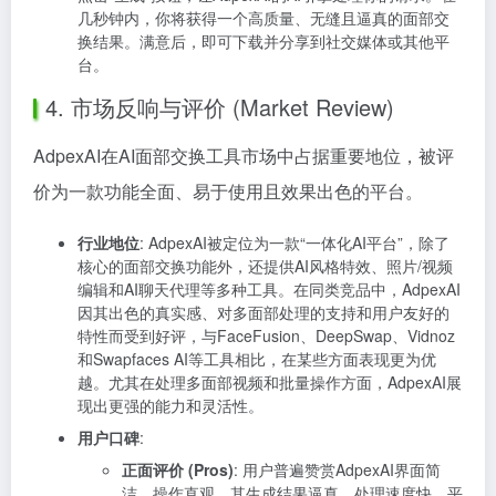
几秒钟内，你将获得一个高质量、无缝且逼真的面部交
换结果。满意后，即可下载并分享到社交媒体或其他平
台。
4. 市场反响与评价 (Market Review)
AdpexAI在AI面部交换工具市场中占据重要地位，被评
价为一款功能全面、易于使用且效果出色的平台。
行业地位
: AdpexAI被定位为一款“一体化AI平台”，除了
核心的面部交换功能外，还提供AI风格特效、照片/视频
编辑和AI聊天代理等多种工具。在同类竞品中，AdpexAI
因其出色的真实感、对多面部处理的支持和用户友好的
特性而受到好评，与FaceFusion、DeepSwap、Vidnoz
和Swapfaces AI等工具相比，在某些方面表现更为优
越。尤其在处理多面部视频和批量操作方面，AdpexAI展
现出更强的能力和灵活性。
用户口碑
:
正面评价 (Pros)
: 用户普遍赞赏AdpexAI界面简
洁、操作直观。其生成结果逼真、处理速度快。平