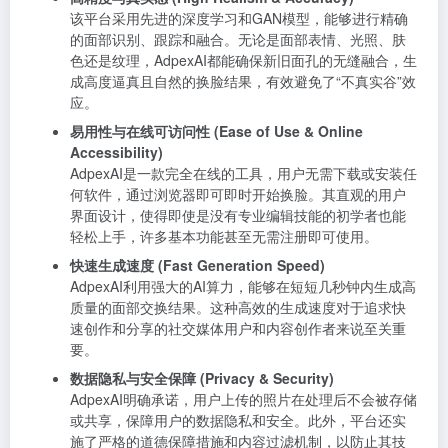
该平台采用先进的深度学习和GAN模型，能够进行精确
的面部识别、跟踪和融合。无论是面部表情、光照、肤
色还是纹理，AdpexAI都能确保新旧面孔的无缝融合，生
成高度逼真且自然的换脸结果，有效避免了“不真实谷”效
应。
易用性与在线可访问性 (Ease of Use & Online
Accessibility)
AdpexAI是一款完全在线的工具，用户无需下载或安装任
何软件，通过浏览器即可即时开始换脸。其直观的用户
界面设计，使得即使是没有专业编辑技能的初学者也能
轻松上手，许多基本功能甚至无需注册即可使用。
快速生成速度 (Fast Generation Speed)
AdpexAI利用强大的AI算力，能够在短短几秒钟内生成高
质量的面部交换结果。这种高效的生成速度对于追求快
速创作和分享的社交媒体用户和内容创作者来说至关重
要。
数据隐私与安全保障 (Privacy & Security)
AdpexAI明确承诺，用户上传的照片在处理后不会被存储
或共享，保障用户的数据隐私和安全。此外，平台还实
施了严格的道德保障措施和内容过滤机制，以防止其技