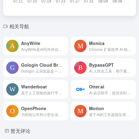
相关导航
AnyWrite
Monica
AnyWrite是AI写作伴侣，助您自信、清晰、创意地高效写作。
Chrome 扩展程序 AI 助手，用于聊天、文案撰写、翻译等。
Gologin Cloud Browser
BypassGPT
Gologin 云浏览器是一款面向AI和自动化的网络浏览器，允许团队和开发者通过UI或API在云端运行、控制和扩展真实的浏览器会话。
AI 人性化工具，用于重写 AI 生成的文本并绕过 AI 检测。
Wanderboat
Otter.ai
基于人工智能的旅行平台，提供个性化行程规划和兴趣点发现。
AI 会议助手，提供实时转录、摘要和行动项。
OpenPhone
Motion
为初创公司和小型企业提供人工智能驱动的协作商业电话系统。
基于AI的工作超级应用，整合任务、项目、日历等功能以提升生产力。
暂无评论