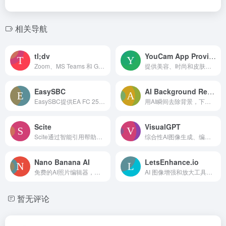
相关导航
tl;dv
YouCam App Provider
Zoom、MS Teams 和 Google Meet 的 AI 记笔记助手。记录、转录和总结会议。
提供美容、时尚和皮肤科技的 AI 和 AR 解决方案，包括虚拟试妆。
EasySBC
AI Background Remove
EasySBC提供EA FC 25的AI驱动解决方案，包括SBC解答和阵容构建器。
用AI瞬间去除背景，下载高质量透明图像，适用于电商、设计等。
Scite
VisualGPT
Scite通过智能引用帮助研究人员发现和理解研究文章。
综合性AI图像生成、编辑和增强平台。
Nano Banana AI
LetsEnhance.io
免费的AI照片编辑器，用于精确、一致的图像转换。
AI 图像增强和放大工具，以无损的方式提高图像分辨率。
暂无评论