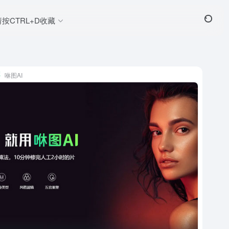
请按CTRL+D收藏
咻图AI