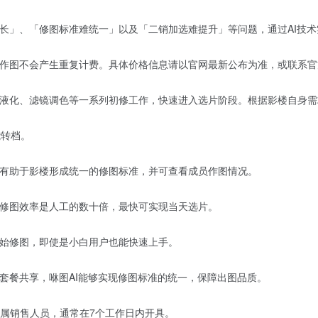
过长」、「修图标准难统一」以及「二销加选难提升」等问题，通过AI技
次作图不会产生重复计费。具体价格信息请以官网最新公布为准，或联系官
身液化、滤镜调色等一系列初修工作，快速进入选片阶段。根据影楼自身
能转档。
，有助于影楼形成统一的修图标准，并可查看成员作图情况。
作，修图效率是人工的数十倍，最快可实现当天选片。
开始修图，即使是小白用户也能快速上手。
套餐共享，咻图AI能够实现修图标准的统一，保障出图品质。
属销售人员，通常在7个工作日内开具。