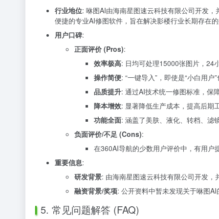
行业地位
: 咻图AI由海南星图速云科技有限公司开发
便捷的专业AI修图软件，旨在解决影楼行业长期存在
用户口碑
:
正面评价 (Pros)
:
效率极高
: 日均可处理15000张图片
操作简便
: “一键导入”，即使是“小白用
品质提升
: 通过AI技术统一修图标准，
降本增效
: 显著降低生产成本，提高后期
功能全面
: 涵盖了美肤、液化、转档、
负面评价/不足 (Cons)
:
在360AI导航的少数用户评价中，有用
重要信息
:
研发背景
: 由海南星图速云科技有限公司开发
融资背景/奖项
: 公开资料中暂未发现关于咻图
5. 常见问题解答 (FAQ)