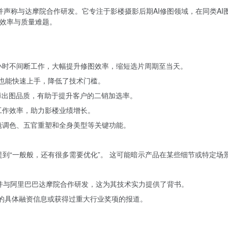
，并声称与达摩院合作研发。它专注于影楼摄影后期AI修图领域，在同类A
的效率与质量难题。
，24小时不间断工作，大幅提升修图效率，缩短选片周期至当天。
户”也能快速上手，降低了技术门槛。
保障出图品质，有助于提升客户的二销加选率。
工作效率，助力影楼业绩增长。
滤镜调色、五官重塑和全身美型等关键功能。
户提到“一般般，还有很多需要优化”。 这可能暗示产品在某些细节或特定场
，并与阿里巴巴达摩院合作研发，这为其技术实力提供了背书。
AI的具体融资信息或获得过重大行业奖项的报道。