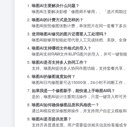
咻图AI主要解决什么问题？
咻图AI主要解决影楼「修图师不够用」、「选片周期
咻图AI的计费方式是怎样的？
咻图AI按照修图张数计费，单张照片在同一套餐下多
使用咻图AI修完的图片还需要人工处理吗？
咻图AI能够用智能处理代替人工完成转档、美肤、全
咻图AI支持哪些文件格式的导入？
咻图AI支持RAW文件和JPG图片的导入，并可一键智
咻图AI是否支持多人协同工作？
支持。咻图AI提供多人协同作图功能，支持套餐共享
咻图AI的修图速度如何？
咻图AI日均修图量可达15000张，24小时不间断工
如果我是一个修图新手，能快速上手咻图AI吗？
是的，咻图AI设计注重简洁操作，只需一键导入即可
咻图AI如何确保修图品质和风格统一？
通过AI模拟资深修图师操作，并支持用户自定义模板和
咻图AI是否提供发票？
支持开具普通发票。用户需要提供相关信息给客服或专