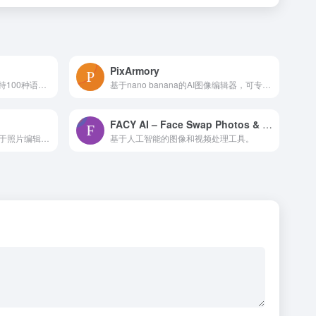
PixArmory
精准即时的AI图像翻译器，支持100种语言，操作高效
基于nano banana的AI图像编辑器，可专业处理图像，功能丰富。
FACY AI – Face Swap Photos & Videos
一个综合的在线创意平台，用于照片编辑、图形设计和拼贴制作。
基于人工智能的图像和视频处理工具。