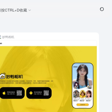
请按CTRL+D收藏
妙鸭相机