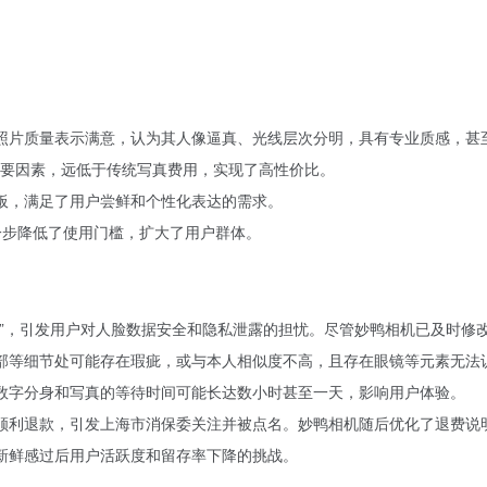
真照片质量表示满意，认为其人像逼真、光线层次分明，具有专业质感，甚
的重要因素，远低于传统写真费用，实现了高性价比。
模板，满足了用户尝鲜和个性化表达的需求。
一步降低了使用门槛，扩大了用户群体。
条款”，引发用户对人脸数据安全和隐私泄露的担忧。尽管妙鸭相机已及时
手部等细节处可能存在瑕疵，或与本人相似度不高，且存在眼镜等元素无法
成数字分身和写真的等待时间可能长达数小时甚至一天，影响用户体验。
法顺利退款，引发上海市消保委关注并被点名。妙鸭相机随后优化了退费说
着新鲜感过后用户活跃度和留存率下降的挑战。