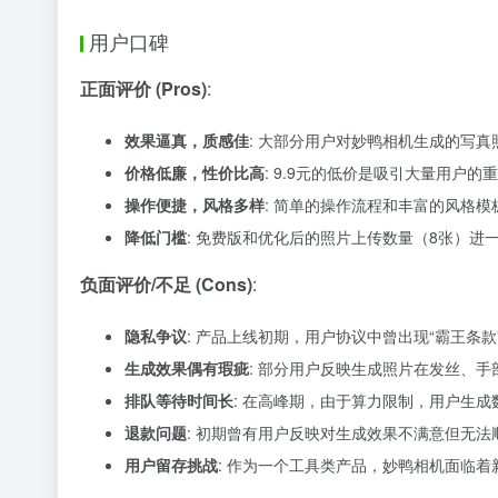
用户口碑
正面评价 (Pros)
:
效果逼真，质感佳
: 大部分用户对妙鸭相机生成的写
价格低廉，性价比高
: 9.9元的低价是吸引大量用户
操作便捷，风格多样
: 简单的操作流程和丰富的风格
降低门槛
: 免费版和优化后的照片上传数量（8张）进
负面评价/不足 (Cons)
:
隐私争议
: 产品上线初期，用户协议中曾出现“霸王
生成效果偶有瑕疵
: 部分用户反映生成照片在发丝、
排队等待时间长
: 在高峰期，由于算力限制，用户生
退款问题
: 初期曾有用户反映对生成效果不满意但无
用户留存挑战
: 作为一个工具类产品，妙鸭相机面临