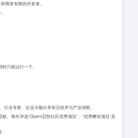
学生和预算有限的开发者。
率。
同时只能运行一个。
请院士、行业专家、企业大咖分享前沿技术与产业洞察。
。每年评选“OpenI启智社区优秀项目”、“优秀孵化项目”及
持。