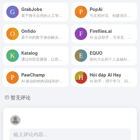
GrabJobs
PopAi
基于聊天应用的人工智能招聘平台，助力快速招聘。
与文档对话、创建演示文稿和生成图片的 AI 工具。
Onfido
Fireflies.ai
基于AI的数字身份解决方案，用于信任、入职和合规。
AI 会议助手，可录音、转录并总结多个平台的会议。
Katalog
EQUO
通过AI语音播报，让您听取您保存的文章。
面向大众的个人金融AI代理，提供可解释的个性化理财策略。
PawChamp
Hỏi đáp AI Hay
AI 驱动的狗狗训练和护理应用，提供专家支持。
AI 助手，用于学习、问题解决、图像识别和聪明提示。
暂无评论