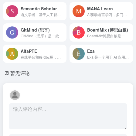
Semantic Scholar
MANA Learn
语义学者：基于人工智能的科学文献发现工具。
AI驱动语言学习，多门外语轻松掌握，免费且符合CEFR标准
GitMind (思乎)
BoardMix (博思白板)
GitMind（思乎）是一款AI驱动的全平台在线思维导图、流程图和白板工具，旨在通过可视化方式助力个人与团队进行高效的创意构思、知识管理与协同工作。
BoardMix博思白板是一款AI驱动的在线协作白板工具，集智能创作、思维导图、流程图、笔记文档和项目管理于一体，旨在赋能团队高效协同与创意表达。
AlfaPTE
Exa
在线平台和移动应用，用于PTE考试备考，提供人工智能工具。
Exa 是一个用于 AI 应用的网页搜索 API 和 AI 网页研究工具。
暂无评论