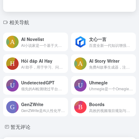
相关导航
AI Novelist
文心一言
AI小说家是一个基于大型语料库训练的日文故事创作AI。
百度全新一代知识增强大语言模型
Hỏi đáp AI Hay
AI Story Writer
AI 助手，用于学习、问题解决、图像识别和聪明提示。
免费AI故事生成器，注册送3个免费额度，支持多类型故事创作。
UndetectedGPT
Uhmegle
领先的AI检测绕过平台，可创建不可检测的AI内容，含多种工具。
Uhmegle是一个Omegle替代品，用于通过文字或视频与陌生人聊天。
GenZWrite
Boords
GenZWrite是AI人性化平台，可将AI生成文本改写为自然表达
高效的视频项目规划与协作的在线故事板软件。
暂无评论