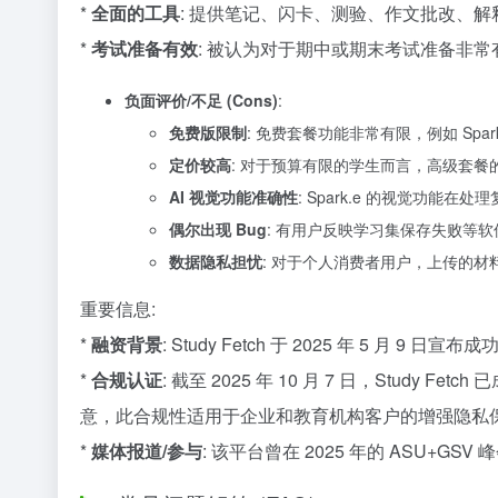
*
全面的工具
: 提供笔记、闪卡、测验、作文批改、
*
考试准备有效
: 被认为对于期中或期末考试准备非
负面评价/不足 (Cons)
:
免费版限制
: 免费套餐功能非常有限，例如 S
定价较高
: 对于预算有限的学生而言，高级套餐
AI 视觉功能准确性
: Spark.e 的视觉功
偶尔出现 Bug
: 有用户反映学习集保存失败等软
数据隐私担忧
: 对于个人消费者用户，上传的材料可
重要信息:
*
融资背景
: Study Fetch 于 2025 年 5 月 9 
*
合规认证
: 截至 2025 年 10 月 7 日，Study
意，此合规性适用于企业和教育机构客户的增强隐私
*
媒体报道/参与
: 该平台曾在 2025 年的 ASU+G