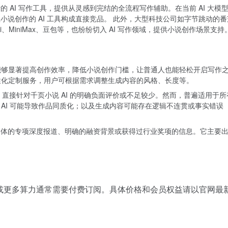
计的 AI 写作工具，提供从灵感到完结的全流程写作辅助。在当前 AI 大模型
之笔等专注小说创作的 AI 工具构成直接竞品。 此外，大型科技公司如字节跳动的
、MiniMax、豆包等，也纷纷切入 AI 写作领域，提供小说创作场景支
I 能够显著提高创作效率，降低小说创作门槛，让普通人也能轻松开启写作
性化定制服务，用户可根据需求调整生成内容的风格、长度等。
，直接针对千页小说 AI 的明确负面评价或不足较少。然而，普遍适用于所
I 可能导致作品同质化；以及生成内容可能存在逻辑不连贯或事实错误（即“
。
知名媒体的专项深度报道、明确的融资背景或获得过行业奖项的信息。它主要出
功能或更多算力通常需要付费订阅。具体价格和会员权益请以官网最