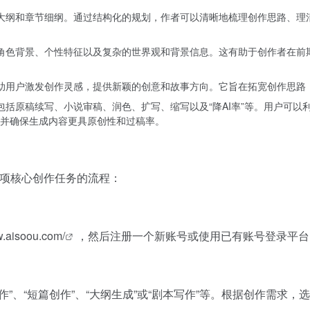
说大纲和章节细纲。通过结构化的规划，作者可以清晰地梳理创作思路、
的角色背景、个性特征以及复杂的世界观和背景信息。这有助于创作者在
帮助用户激发创作灵感，提供新颖的创意和故事方向。它旨在拓宽创作思路
，包括原稿续写、小说审稿、润色、扩写、缩写以及“降AI率”等。用户可
并确保生成内容更具原创性和过稿率。
一项核心创作任务的流程：
w.aisoou.com/
，然后注册一个新账号或使用已有账号登录平台
”、“短篇创作”、“大纲生成”或“剧本写作”等。根据创作需求，