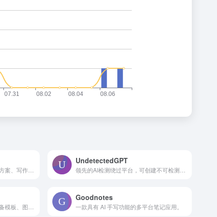
UndetectedGPT
在线作业帮助，带有教材解决方案、写作工具和专家问答。
领先的AI检测绕过平台，可创建不可检测的AI内容，含多种工具。
Goodnotes
易于使用的在线设计工具，具备模板、图形和AI驱动的功能。
一款具有 AI 手写功能的多平台笔记应用。