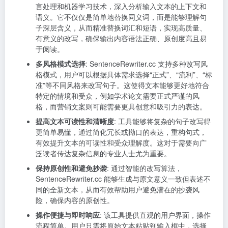
言处理和机器学习技术，深入分析输入文本的上下文和
语义。它不仅仅是简单地替换同义词，而是能够理解句
子深层含义，从而精准替换词汇和短语，实现高质量、
有意义的改写，确保输出内容语法正确、原创度高且易
于阅读。
多风格模式选择
: SentenceRewriter.cc 支持多种改写风
格模式，用户可以根据具体需求选择“正式”、“流利”、“标
准”等不同风格来改写句子。这使得文本能够更好地符合
特定的情境和受众，例如学术论文需要正式严谨的风
格，而营销文案则可能需要更具创意和吸引力的表达。
提高文本可读性和清晰度
: 工具能够将复杂的句子改写得
更简单易懂，通过简化冗长或拗口的表达，重构句式，
有效提升文本的可读性和受众理解度。这对于需要向广
泛读者传达复杂信息的专业人士尤为重要。
保持原创性和避免抄袭
: 通过智能的改写算法，
SentenceRewriter.cc 能够生成与原文意义一致但表述不
同的全新文本，从而有效帮助用户避免潜在的抄袭风
险，确保内容的原创性。
操作便捷与即时响应
: 该工具提供直观的用户界面，操作
流程简单。用户只需将原始文本粘贴到输入框中，选择