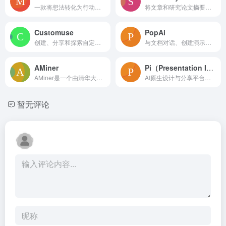
一款将想法转化为行动的通用 AI 助手。
将文章和研究论文摘要为互动式卡片的人工智能工具。
Customuse
PopAi
创建、分享和探索自定义 3D 服装设计的平台。
与文档对话、创建演示文稿和生成图片的 AI 工具。
AMiner
Pi（Presentation Intelligence）
AMiner是一个由清华大学计算机科学与技术系开发并由智谱AI旗下运营的综合性学术智能平台，旨在通过AI技术赋能科研情报挖掘，提供全球范围内的学术文献搜索、研究者画像和学术趋势分析服务。
AI原生设计与分享平台；Pi帮助您创建内容扎实、结构清晰、美观的演示文稿和文件。
暂无评论