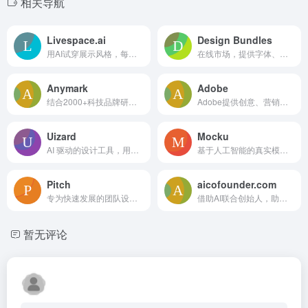
相关导航
Livespace.ai
Design Bundles
用AI试穿展示风格，每次有人“试用”设计即可赚钱，风格越火收益越多。
在线市场，提供字体、图形和模板等设计资源，以及 AI 工具。
Anymark
Adobe
结合2000+科技品牌研究，提供手工设计与AI匹配的初创品牌套件，低至$29
Adobe提供创意、营销和文档管理解决方案。
Uizard
Mocku
AI 驱动的设计工具，用于快速进行 UI/UX 设计和原型制作。
基于人工智能的真实模型生成器，用于服装、设备和视频模型。
Pitch
aicofounder.com
专为快速发展的团队设计的演示软件，具有设计、协作和分析功能。
借助AI联合创始人，助力创业者研究、规划、打造用户所需产品
暂无评论