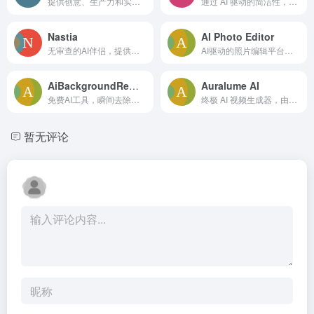
提供创意、生产力和实用的软件解决方案，包括视频编辑、PDF工具和数据管理。
通过 AI 驱动的简洁性，创作、编辑和分享令人惊叹的图像和视频——您的多合一创意平台
Nastia
AI Photo Editor
无审查的AI伴侣，提供聊天、角色扮演和情感支持。
AI驱动的照片编辑平台，可文本生成图像或转换现有照片
AiBackgroundRemover IO
Auralume AI
免费AI工具，瞬间去除图片背景并创建透明背景。
终极 AI 视频生成器，由文本、图像或视频生成。
暂无评论