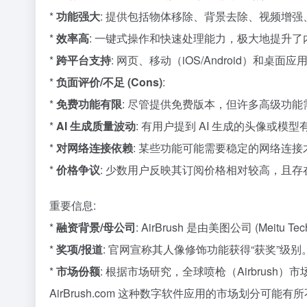
*
功能强大
: 提供包括物体移除、背景去除、视频增强
*
效率高
: 一键式操作和快速处理能力，极大地提升
*
跨平台支持
: 网页、移动（iOS/Android）和桌
*
负面评价/不足 (Cons)
:
*
免费功能有限
: 尽管提供免费版本，但许多高级功
*
AI 生成质量波动
: 有用户提到 AI 生成的头像或
*
对网络连接依赖
: 某些功能可能需要稳定的网络连
*
价格争议
: 少数用户反映其订阅价格相对较高，且
重要信息:
*
融资背景/母公司
: AirBrush 是由美图公司 (M
*
奖项/报道
: 官网宣称其人像修饰功能获得“获奖”级
*
市场份额
: 根据市场研究，全球喷枪（Airbrush）
AirBrush.com 这种数字软件应用的市场划分可能有