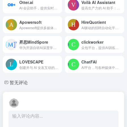
Otter.ai
Voilà AI Assistant
AI 会议助手，提供实时转录、摘要和行动项。
提高生产力的 AI 助手：聊天、写作、头脑风暴、研究和自动化任务。
Apowersoft
HireQuotient
Apowersoft提供多媒体和在线商业解决方案，用于内容创建和管理。
AI驱动的招聘自动化平台，专注于非技术岗位的招聘，简化信息筛选、评估和面试。
昇思MindSpore
clickworker
华为开源自研AI深度学习框架。
众包平台，提供AI训练数据和数据管理服务。
LOVESCAPE
ChatFAI
创建并与 AI 女友互动的平台，通过聊天、视觉和语音。
AI平台，与各种媒体中的喜爱角色聊天。
暂无评论