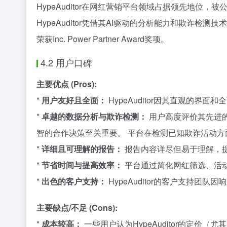
HypeAuditor在网红营销平台领域占据领先地位，
HypeAuditor凭借其AI驱动的分析能力和欺诈
荣获Inc. Power Partner Award奖项。
4.2 用户口碑
主要优点 (Pros):
*
用户友好且全面：
HypeAuditor因其直观的
*
卓越的数据分析与欺诈检测：
用户高度评价其先进的
智的合作决策至关重要。 平台在检测已知欺诈活动方面
*
详细且可理解的报告：
报告内容详尽但易于理解，
*
节省时间与提高效率：
平台通过简化网红筛选、活
*
出色的客户支持：
HypeAuditor的客户支持团
主要缺点/不足 (Cons):
*
成本较高：
一些用户认为HypeAuditor的定