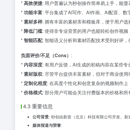
*
高效便捷
: 用户普遍认为秒创操作简单易上手，能
*
功能丰富
: 平台集成了AI写作、AI作画、AI配音
*
素材多样
: 拥有丰富的素材库和模板库，便于用户
*
降低门槛
: 使得非专业背景的用户也能轻松创作视频
*
智能匹配
: 智能语义分析和素材匹配技术受到好评
负面评价/不足（Cons）
:
*
内容深度
: 有用户反馈，AI生成的初稿内容在某
*
素材版权
: 尽管平台提供丰富素材，但对于商业使
*
定制化程度
: 在高度个性化和创意复杂的视频制作
*
价格模式
: 部分用户可能会关注付费版本的价格和
4.3 重要信息
公司背景
: 秒创由新壹（北京）科技有限公司开发。新壹
媒体报道与荣誉
: