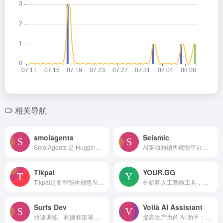
相关导航
smolagents
Seismic
SmolAgents 是 Hugging Face 推出的一个极简主义开源 Python 库，旨在通过“代码优先”的方法，让 AI 智能体直接生成并执行 Python 代码以高效完成任务。
AI驱动的销售赋能平台，面向客户服务团队。
Tikpal
YOUR.GG
Tikpal是多智能体创意AI伙伴，无干扰设计，多应用集成，助力创意工作。
分析和人工智能工具，帮助《英雄联盟》玩家获胜。
Surfs Dev
Voilà AI Assistant
快速训练、构建和部署浏览器代理，完整平台助力可靠AI代理打造
提高生产力的 AI 助手：聊天、写作、头脑风暴、研究和自动化任务。