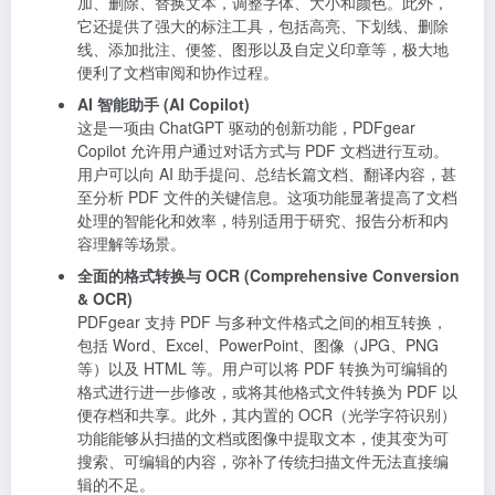
加、删除、替换文本，调整字体、大小和颜色。此外，
它还提供了强大的标注工具，包括高亮、下划线、删除
线、添加批注、便签、图形以及自定义印章等，极大地
便利了文档审阅和协作过程。
AI 智能助手 (AI Copilot)
这是一项由 ChatGPT 驱动的创新功能，PDFgear
Copilot 允许用户通过对话方式与 PDF 文档进行互动。
用户可以向 AI 助手提问、总结长篇文档、翻译内容，甚
至分析 PDF 文件的关键信息。这项功能显著提高了文档
处理的智能化和效率，特别适用于研究、报告分析和内
容理解等场景。
全面的格式转换与 OCR (Comprehensive Conversion
& OCR)
PDFgear 支持 PDF 与多种文件格式之间的相互转换，
包括 Word、Excel、PowerPoint、图像（JPG、PNG
等）以及 HTML 等。用户可以将 PDF 转换为可编辑的
格式进行进一步修改，或将其他格式文件转换为 PDF 以
便存档和共享。此外，其内置的 OCR（光学字符识别）
功能能够从扫描的文档或图像中提取文本，使其变为可
搜索、可编辑的内容，弥补了传统扫描文件无法直接编
辑的不足。