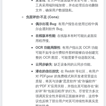
安全性
: 官方声明桌面版本安全可靠，在线
工具采用端到端加密，并在处理后自动删除
文件，确保用户数据隐私。
负面评价/不足 (Cons)
:
偶尔出现 Bug
: 有用户报告在使用过程中偶
尔会遇到软件 Bug。
在线版本性能
: 在线版本有时可能比桌面应
用程序慢。
OCR 功能局限性
: 有用户指出其 OCR 功能
可能不如专业付费软件那样能够自动创建完
整的 OCR 图层，可能需要手动选取区域。
云同步缺失
: 缺乏设备间的云同步功能。
潜在的信任担忧
: 在 Reddit 等社区，有用户
对 PDFgear 的免费模式和开发者背景提出
质疑，将其与涉嫌“恶意软件”或“诈骗软件”
的“PDF X”应用关联，并指出其可能存在“刷
好评”和“包装旧程序”的行为。尽管官方多次
强调其安全性并获得正面媒体评价，这些争
议也反映了部分用户对其可持续性和真实意
图的疑虑。