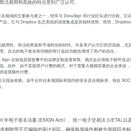
，以其简洁易用和高效的特点受到广泛认可。
Sign）是电子签名领域的主要参与者之一，经常与 DocuSign 等行业巨头
ox 的产品，它与 Dropbox 生态系统的深度集成是其独特优势。然而，Dr
Sign 的易用性、简洁的界面和节省时间的特性。许多用户认为它经济高效，尤其适合小
理。合法的电子签名和详细的审计追踪功能也增强了用户的信任。
pbox Sign 在较低层级套餐中的品牌定制选项有限。偶尔会出现电子邮
战。此外，由于其按用户计费的模式，对于需要大规模部署的企业来说，
供或需额外付费。
 以 2.3 亿美元现金收购。该平台符合多项国际和国内的安全及合规标准，包括 SOC 2 T
力。
000 年电子签名法案 (ESIGN Act)》、统一电子交易法 (UET
求都附带不可编辑的审计追踪，确保每项操作都被全面跟踪并标