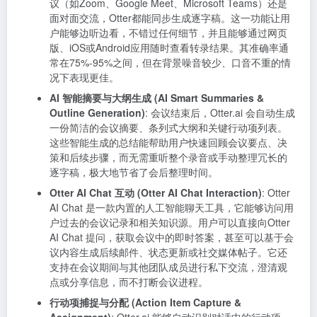
议（如Zoom、Google Meet、Microsoft Teams）还是
面对面交流，Otter都能同步生成逐字稿。这一功能让用
户能够边听边看，不错过任何细节，并且能够通过网页
版、iOS或Android应用随时查看转录结果。其准确率通
常在75%-95%之间，但在背景噪音较少、口音不重的情
况下表现更佳。
AI 智能摘要与大纲生成 (AI Smart Summaries &
Outline Generation)
: 会议结束后，Otter.ai 会自动生成
一份简洁的会议摘要、条列式大纲和关键行动项列表。
这些智能生成的总结能帮助用户快速回顾会议要点、决
策和后续步骤，而无需重听整个录音或手动整理冗长的
逐字稿，极大地节省了会后整理时间。
Otter AI Chat 互动 (Otter AI Chat Interaction)
: Otter
AI Chat 是一款内置的人工智能聊天工具，它能够访问用
户过去的会议记录和相关知识源。用户可以直接向Otter
AI Chat 提问，获取会议中的即时答案，甚至可以基于会
议内容生成后续邮件、状态更新或社交媒体帖子。它还
支持在会议期间与其他团队成员进行私下交流，澄清观
点或分享信息，而不打断会议进程。
行动项捕捉与分配 (Action Item Capture &