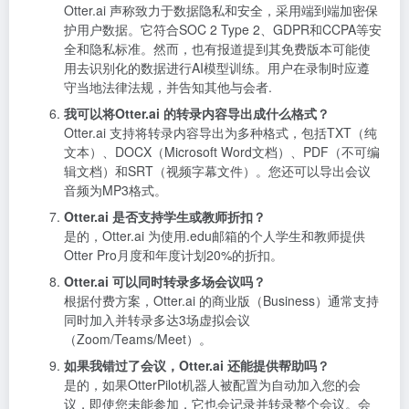
Otter.ai 声称致力于数据隐私和安全，采用端到端加密保
护用户数据。它符合SOC 2 Type 2、GDPR和CCPA等安
全和隐私标准。然而，也有报道提到其免费版本可能使
用去识别化的数据进行AI模型训练。用户在录制时应遵
守当地法律法规，并告知其他与会者.
我可以将Otter.ai 的转录内容导出成什么格式？
Otter.ai 支持将转录内容导出为多种格式，包括TXT（纯
文本）、DOCX（Microsoft Word文档）、PDF（不可编
辑文档）和SRT（视频字幕文件）。您还可以导出会议
音频为MP3格式。
Otter.ai 是否支持学生或教师折扣？
是的，Otter.ai 为使用.edu邮箱的个人学生和教师提供
Otter Pro月度和年度计划20%的折扣。
Otter.ai 可以同时转录多场会议吗？
根据付费方案，Otter.ai 的商业版（Business）通常支持
同时加入并转录多达3场虚拟会议
（Zoom/Teams/Meet）。
如果我错过了会议，Otter.ai 还能提供帮助吗？
是的，如果OtterPilot机器人被配置为自动加入您的会
议，即使您未能参加，它也会记录并转录整个会议。会