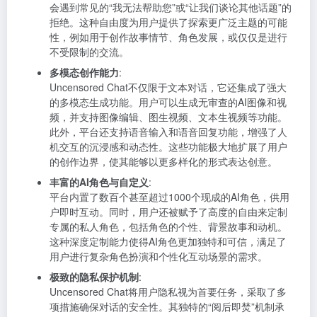
会遇到常见的“我无法帮助您”或“让我们谈论其他话题”的
拒绝。这种自由度为用户提供了探索更广泛主题的可能
性，例如用于创作故事情节、角色发展，或仅仅是进行
不受限制的交流。
多模态创作能力
:
Uncensored Chat不仅限于文本对话，它还集成了强大
的多模态生成功能。用户可以生成无审查的AI图像和视
频，并支持图像编辑、图生视频、文本生视频等功能。
此外，平台还支持语音输入和语音回复功能，增强了人
机交互的沉浸感和动态性。这些功能极大地扩展了用户
的创作边界，使其能够以更多样化的形式表达创意。
丰富的AI角色与自定义
:
平台内置了数百个甚至超过1000个现成的AI角色，供用
户即时互动。同时，用户还被赋予了高度的自由来定制
专属的私人角色，包括角色的个性、背景故事和动机。
这种深度定制能力使得AI角色更加独特和可信，满足了
用户进行复杂角色扮演和个性化互动场景的需求。
极致的隐私保护机制
:
Uncensored Chat将用户隐私视为首要任务，采取了多
项措施确保对话的安全性。其独特的“阅后即焚”机制承