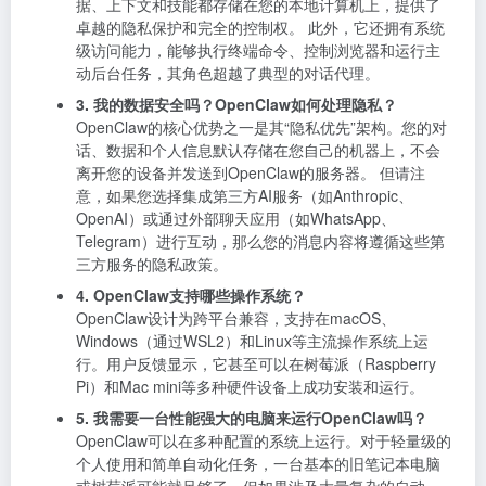
据、上下文和技能都存储在您的本地计算机上，提供了
卓越的隐私保护和完全的控制权。 此外，它还拥有系统
级访问能力，能够执行终端命令、控制浏览器和运行主
动后台任务，其角色超越了典型的对话代理。
3. 我的数据安全吗？OpenClaw如何处理隐私？
OpenClaw的核心优势之一是其“隐私优先”架构。您的对
话、数据和个人信息默认存储在您自己的机器上，不会
离开您的设备并发送到OpenClaw的服务器。 但请注
意，如果您选择集成第三方AI服务（如Anthropic、
OpenAI）或通过外部聊天应用（如WhatsApp、
Telegram）进行互动，那么您的消息内容将遵循这些第
三方服务的隐私政策。
4. OpenClaw支持哪些操作系统？
OpenClaw设计为跨平台兼容，支持在macOS、
Windows（通过WSL2）和Linux等主流操作系统上运
行。用户反馈显示，它甚至可以在树莓派（Raspberry
Pi）和Mac mini等多种硬件设备上成功安装和运行。
5. 我需要一台性能强大的电脑来运行OpenClaw吗？
OpenClaw可以在多种配置的系统上运行。对于轻量级的
个人使用和简单自动化任务，一台基本的旧笔记本电脑