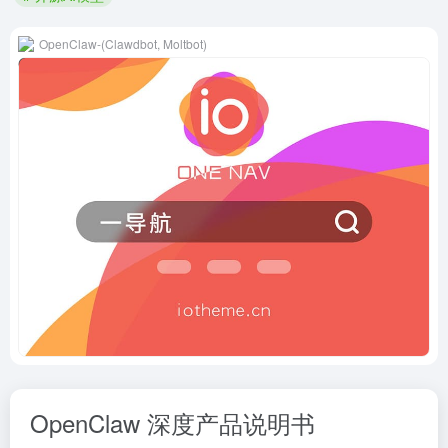
OpenClaw-(Clawdbot, Moltbot)
OpenClaw 深度产品说明书