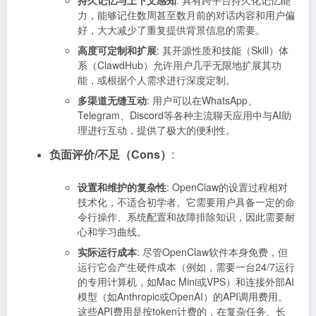
持久记忆与上下文感知
: 具有跨平台持久化记忆能
力，能够记住数周甚至数月前的对话内容和用户偏
好，大大减少了重复提供背景信息的需要。
高度可定制和扩展
: 其开源性质和技能（Skill）体
系（ClawdHub）允许用户几乎无限地扩展其功
能，或根据个人需求进行深度定制。
多渠道无缝互动
: 用户可以在WhatsApp、
Telegram、Discord等各种主流聊天应用中与AI助
理进行互动，提供了极大的便利性。
负面评价/不足（Cons）
:
设置和维护的复杂性
: OpenClaw的设置过程相对
技术化，不适合初学者。它需要用户具备一定的命
令行操作、系统配置和故障排除知识，因此需要耐
心和学习曲线。
实际运行成本
: 尽管OpenClaw软件本身免费，但
运行它会产生硬件成本（例如，需要一台24/7运行
的专用计算机，如Mac Mini或VPS）和连接外部AI
模型（如Anthropic或OpenAI）的API调用费用。
这些API费用是按token计费的，在复杂任务、长